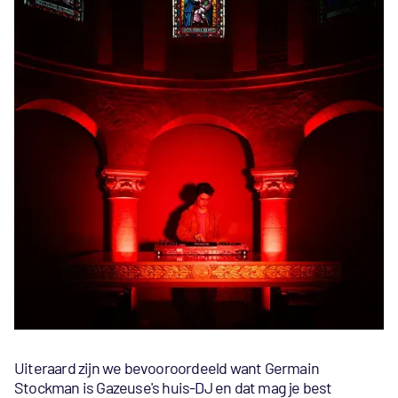
Uiteraard zijn we bevooroordeeld want Germain
Stockman is Gazeuse's huis-DJ en dat mag je best