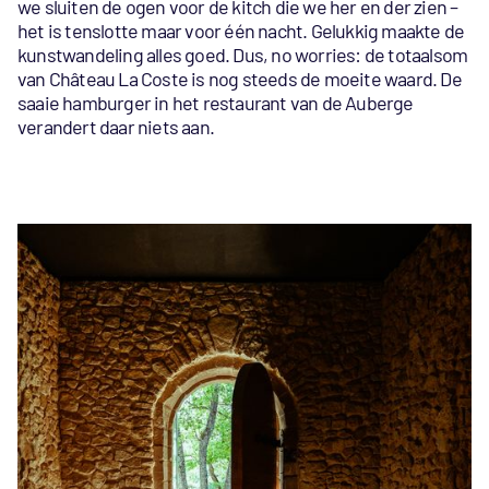
we sluiten de ogen voor de kitch die we her en der zien –
het is tenslotte maar voor één nacht. Gelukkig maakte de
kunstwandeling alles goed. Dus, no worries: de totaalsom
van Château La Coste is nog steeds de moeite waard. De
saaie hamburger in het restaurant van de Auberge
verandert daar niets aan.