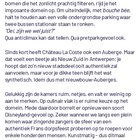
bomen die het zonlicht prachtig filteren, rijd je het
imposante domein op. Om uiteindelijk, met
bouche bée
,
halt te houden aan een volle ondergrondse parking waar
twee bussen stationair staan te ronken.
“Oei, zijn we wel juist?”
Qua anticlimax kan dat tellen. Qua pretparkgevoel ook.
Sinds kort heeft Château La Coste ook een Auberge. Maar
dat voelt een beetje als Nieuw Zuid in Antwerpen: je
hoopt dat zo’n nieuw stadsdeel ooit authentiek zal
aanvoelen, maar voor je dikke teen blijft het wat
synthetisch. Idem dus met nieuwbouw-Auberges.
Gelukkig zijn de kamers ruim, netjes, en valt er weinig op
aan te merken. Op culinair vlak is er ruime keuze op het
domein. Mede daardoor borrelt er opnieuw een soort
Disneyland-gevoel op. Zeker wanneer we langs een plein
komen waar zingende zangers de sfeer van een
authentiek Frans dorpsfeest proberen op te roepen voor
enkele honderden mensen. Kunstmatig – dus ditmaal