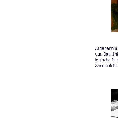
Al decennia 
uur. Dat kli
logisch. De 
Sans chichi.