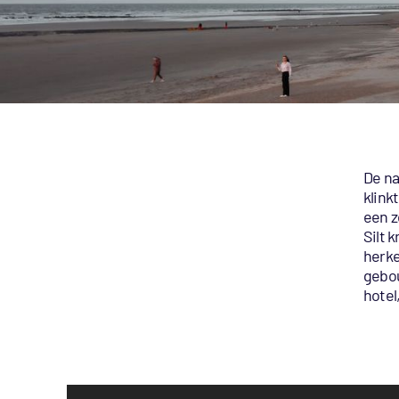
De na
klink
een z
Silt 
herke
gebou
hotel,