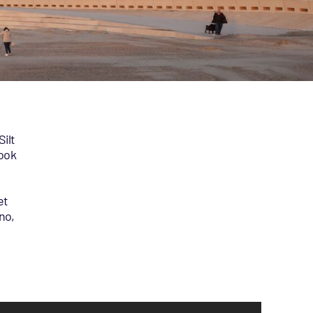
Silt
 ook
et
no,