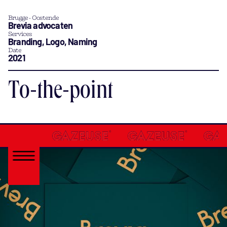
Brugge - Oostende
Brevia advocaten
Services
Branding, Logo, Naming
Date
2021
To-the-point